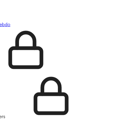
hebdo
ers