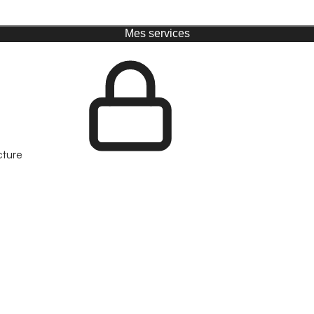
Mes services
cture