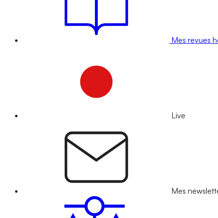
Mes revues 
Live
Mes newslett