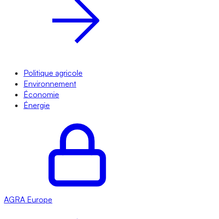
Politique agricole
Environnement
Économie
Énergie
AGRA
Europe