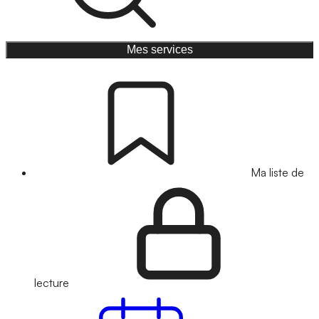
Mes services
Ma liste de
lecture