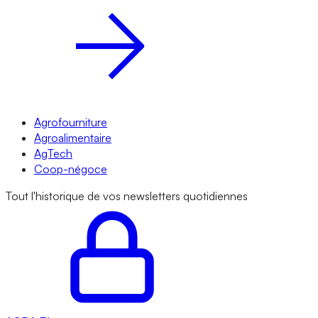
Agrofourniture
Agroalimentaire
AgTech
Coop-négoce
Tout l'historique de vos newsletters quotidiennes