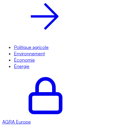
Politique agricole
Environnement
Économie
Énergie
AGRA
Europe