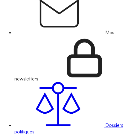
Mes
newsletters
Dossiers
politiques