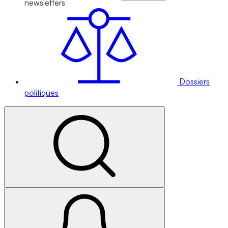
newsletters
Dossiers
politiques