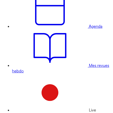
Agenda
Mes revues
hebdo
Live