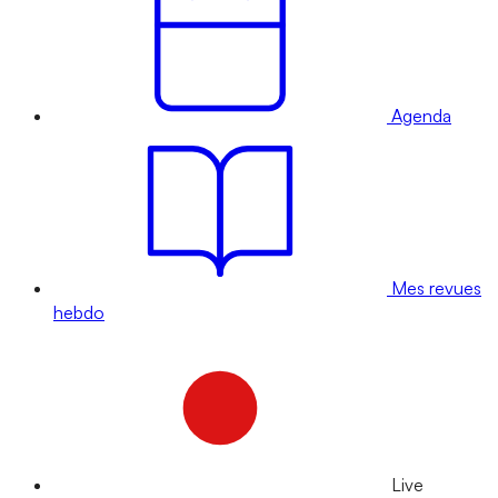
Agenda
Mes revues
hebdo
Live