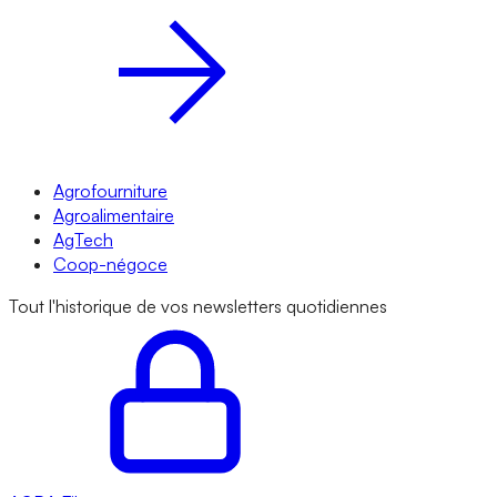
Agrofourniture
Agroalimentaire
AgTech
Coop-négoce
Tout l'historique de vos newsletters quotidiennes