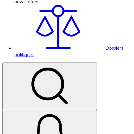
newsletters
Dossiers
politiques