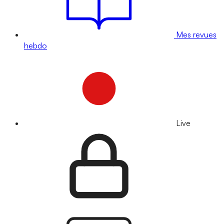
Mes revues
hebdo
Live