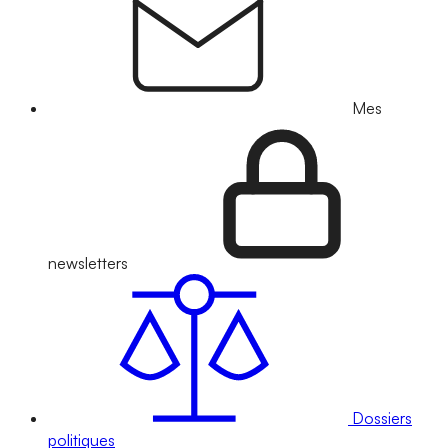
Mes
newsletters
Dossiers
politiques