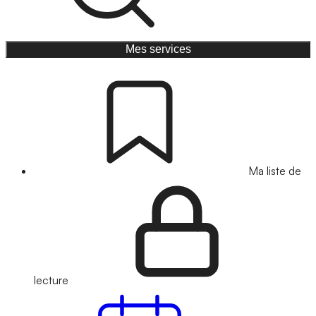
Mes services
Ma liste de
lecture