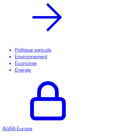
Politique agricole
Environnement
Économie
Énergie
AGRA
Europe