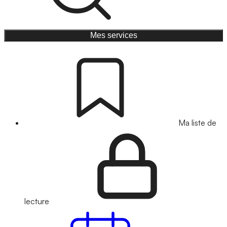
Mes services
Ma liste de
lecture