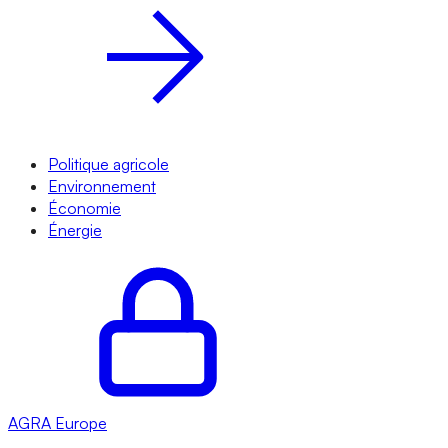
Politique agricole
Environnement
Économie
Énergie
AGRA
Europe