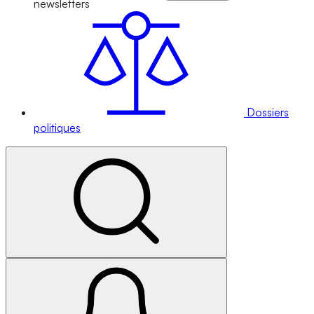
newsletters
Dossiers
politiques