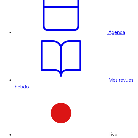
Agenda
Mes revues
hebdo
Live