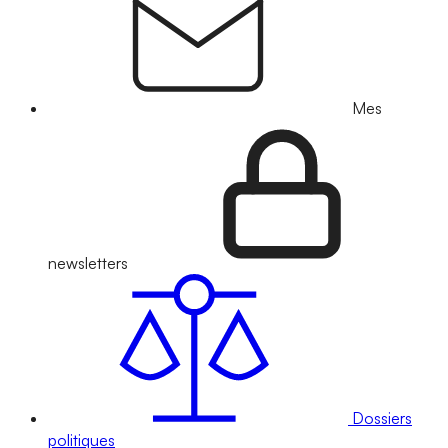
Mes
newsletters
Dossiers
politiques