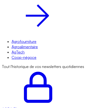
Agrofourniture
Agroalimentaire
AgTech
Coop-négoce
Tout l'historique de vos newsletters quotidiennes