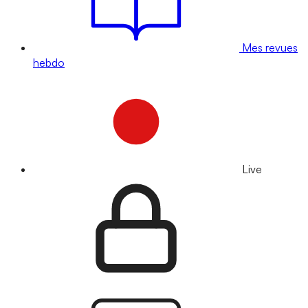
Mes revues
hebdo
Live