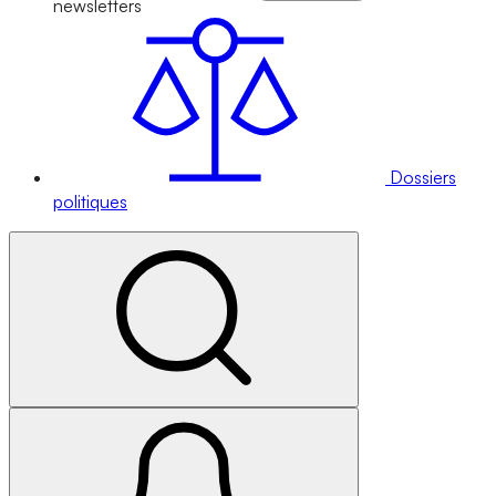
newsletters
Dossiers
politiques