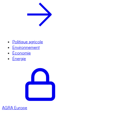
Politique agricole
Environnement
Économie
Énergie
AGRA
Europe