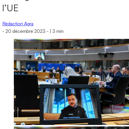
l’UE
Rédaction Agra
-
20 décembre 2023
-
|
3 min