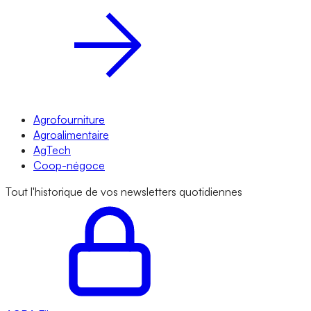
Agrofourniture
Agroalimentaire
AgTech
Coop-négoce
Tout l'historique de vos newsletters quotidiennes