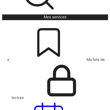
Mes services
Ma liste de
lecture