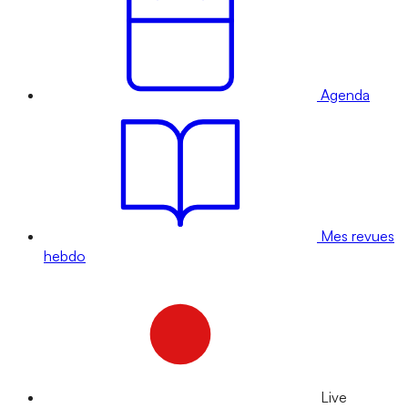
Agenda
Mes revues
hebdo
Live