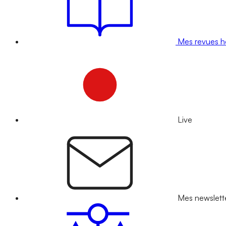
Mes revues 
Live
Mes newslett