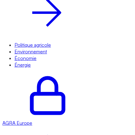
Politique agricole
Environnement
Économie
Énergie
AGRA
Europe