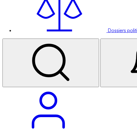
Dossiers poli