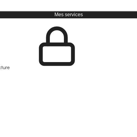
Mes services
cture