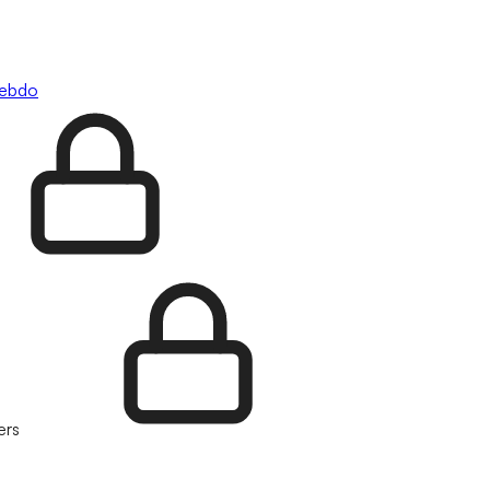
hebdo
ers