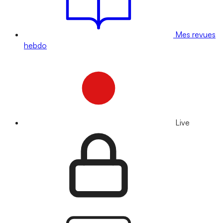
Mes revues
hebdo
Live