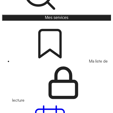
Mes services
Ma liste de
lecture