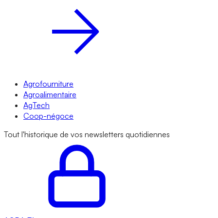
Agrofourniture
Agroalimentaire
AgTech
Coop-négoce
Tout l'historique de vos newsletters quotidiennes