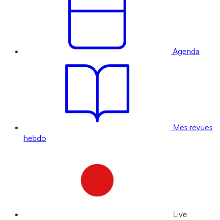
Agenda
Mes revues
hebdo
Live