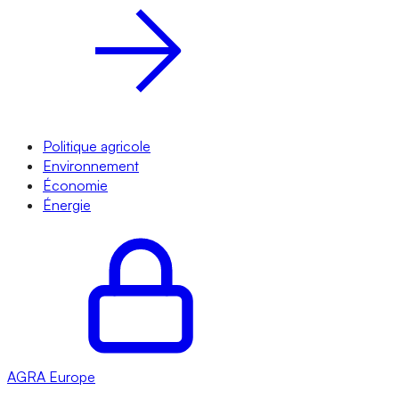
Politique agricole
Environnement
Économie
Énergie
AGRA
Europe