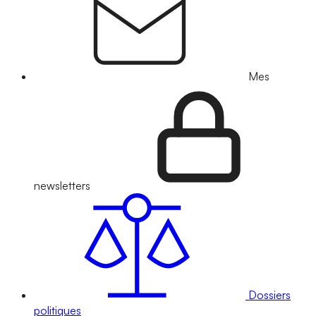
Mes
newsletters
Dossiers
politiques