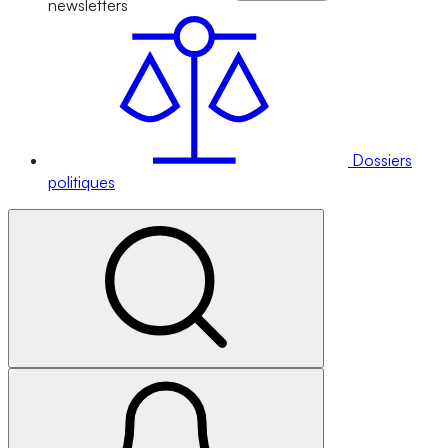
newsletters
Dossiers
politiques