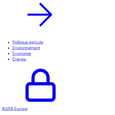
Politique agricole
Environnement
Économie
Énergie
AGRA
Europe