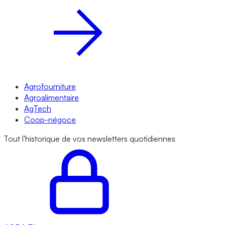
Agrofourniture
Agroalimentaire
AgTech
Coop-négoce
Tout l'historique de vos newsletters quotidiennes