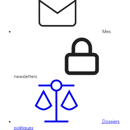
Mes
newsletters
Dossiers
politiques