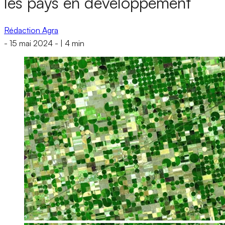
les pays en développement
Rédaction Agra
-
15 mai 2024
-
|
4 min