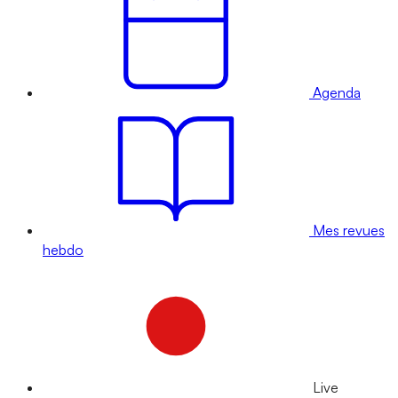
Agenda
Mes revues
hebdo
Live