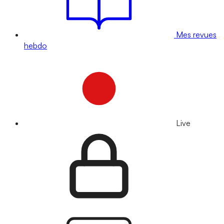
Mes revues
hebdo
Live