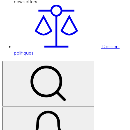
newsletters
Dossiers
politiques