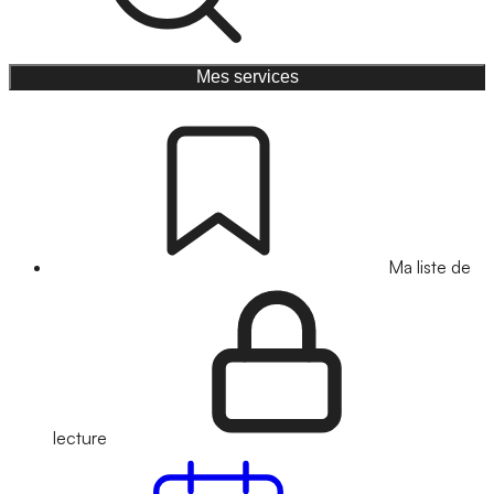
Mes services
Ma liste de
lecture