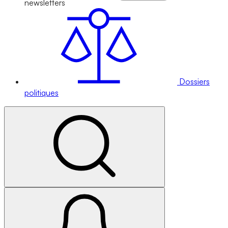
newsletters
Dossiers
politiques