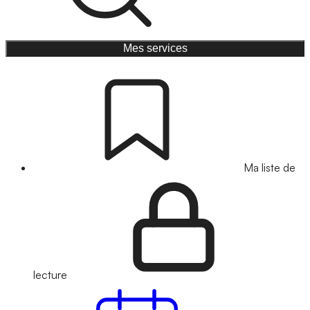
Mes services
Ma liste de
lecture