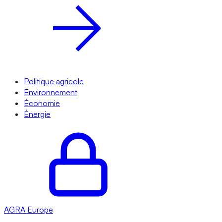
Politique agricole
Environnement
Économie
Énergie
AGRA
Europe