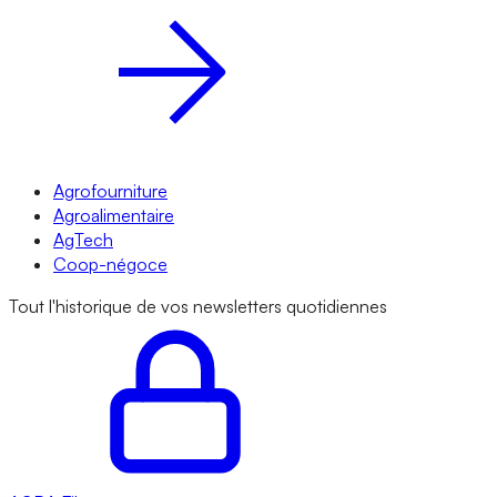
Agrofourniture
Agroalimentaire
AgTech
Coop-négoce
Tout l'historique de vos newsletters quotidiennes