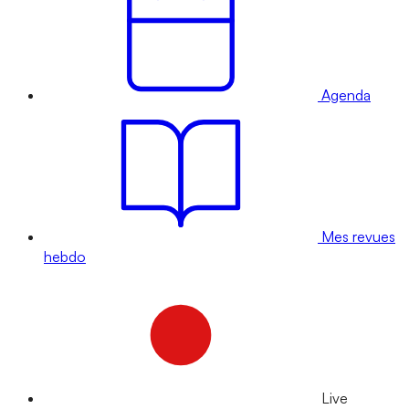
Agenda
Mes revues
hebdo
Live