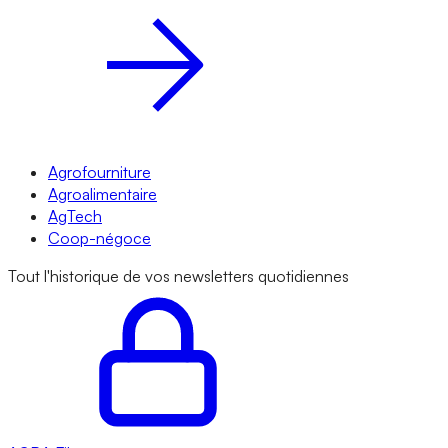
Agrofourniture
Agroalimentaire
AgTech
Coop-négoce
Tout l'historique de vos newsletters quotidiennes