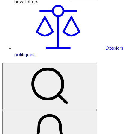
newsletters
Dossiers
politiques