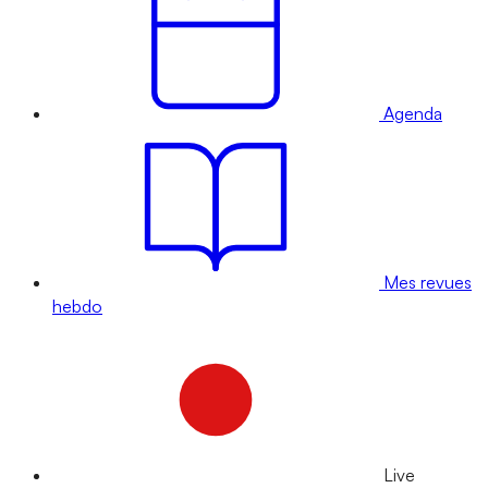
Agenda
Mes revues
hebdo
Live