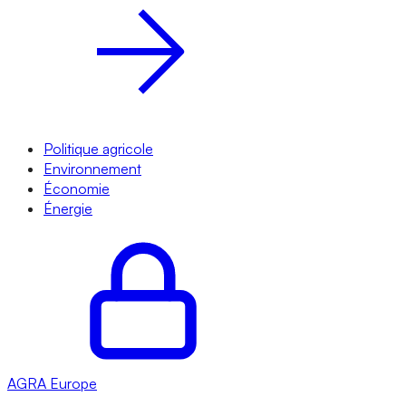
Politique agricole
Environnement
Économie
Énergie
AGRA
Europe