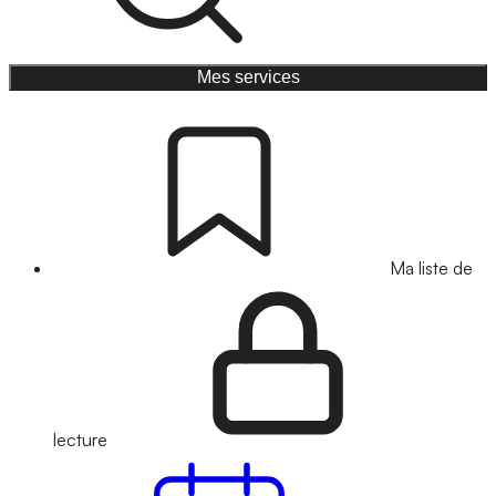
Mes services
Ma liste de
lecture