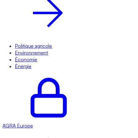
Politique agricole
Environnement
Économie
Énergie
AGRA
Europe