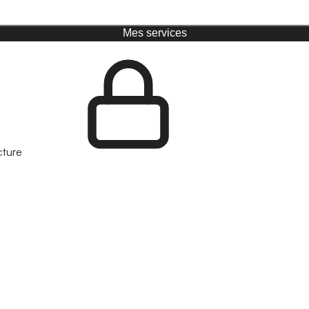
Mes services
cture