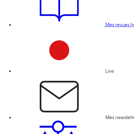
Mes revues 
Live
Mes newslett