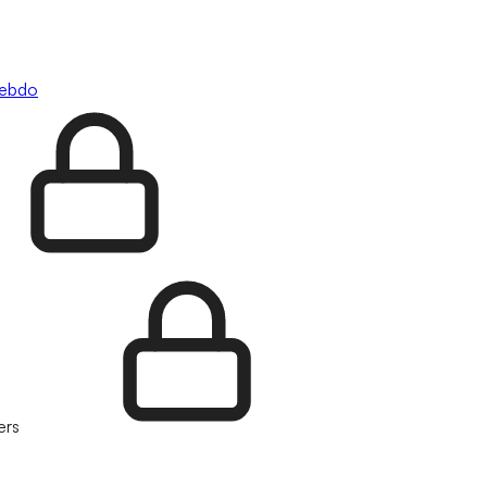
hebdo
ers