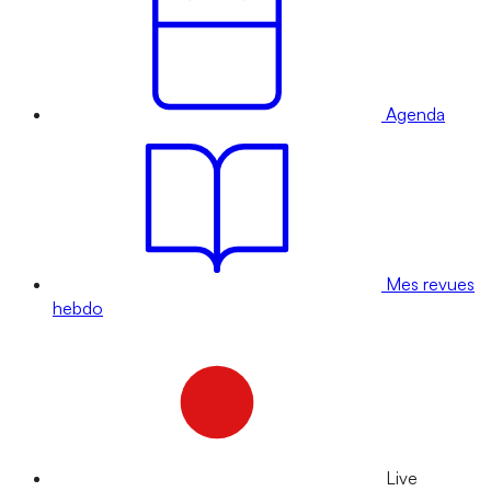
Agenda
Mes revues
hebdo
Live