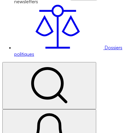
newsletters
Dossiers
politiques