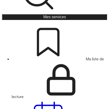
Mes services
Ma liste de
lecture