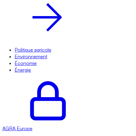
Politique agricole
Environnement
Économie
Énergie
AGRA
Europe