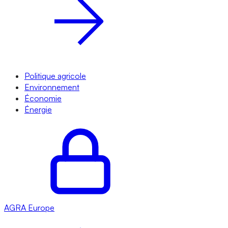
Politique agricole
Environnement
Économie
Énergie
AGRA
Europe