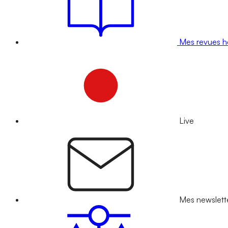
Mes revues 
Live
Mes newslett