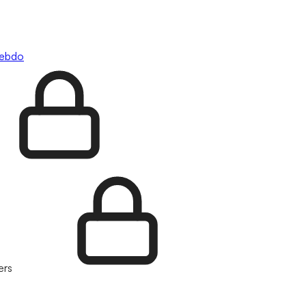
hebdo
ers