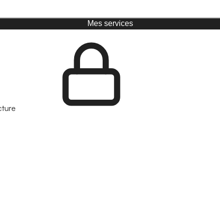
Mes services
cture