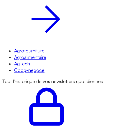
Agrofourniture
Agroalimentaire
AgTech
Coop-négoce
Tout l'historique de vos newsletters quotidiennes