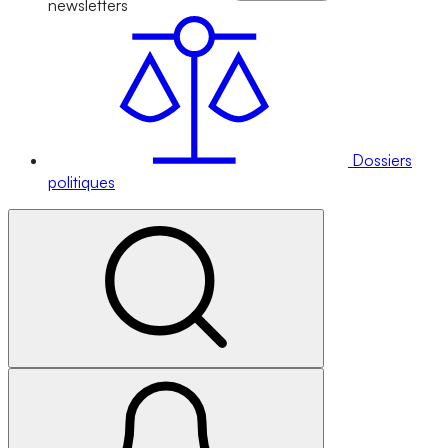
newsletters
Dossiers
politiques