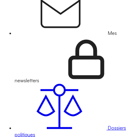
Mes
newsletters
Dossiers
politiques