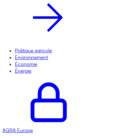
Politique agricole
Environnement
Économie
Énergie
AGRA
Europe