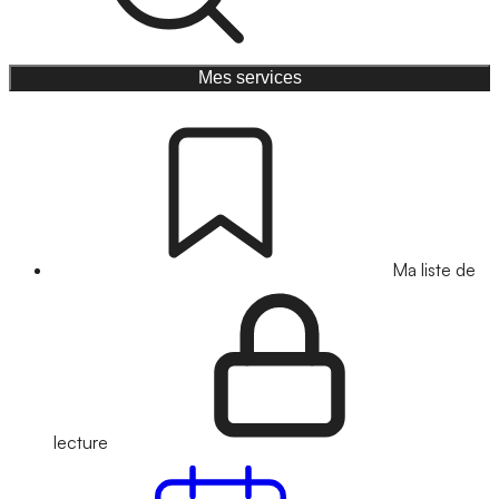
Mes services
Ma liste de
lecture