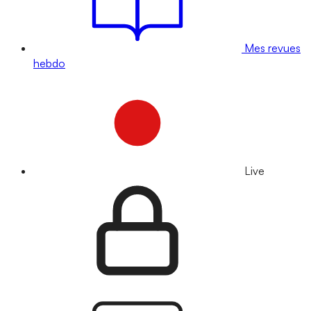
Mes revues
hebdo
Live