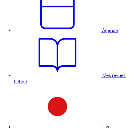
Agenda
Mes revues
hebdo
Live