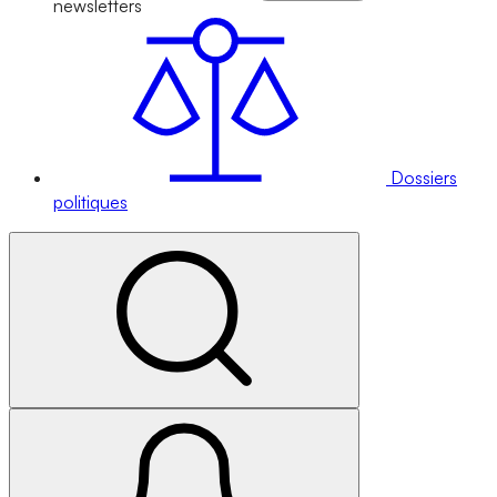
newsletters
Dossiers
politiques