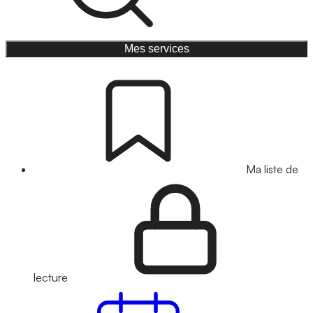
Mes services
Ma liste de
lecture