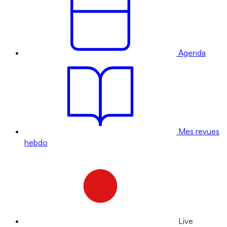
Agenda
Mes revues
hebdo
Live