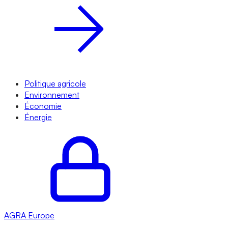
Politique agricole
Environnement
Économie
Énergie
AGRA
Europe