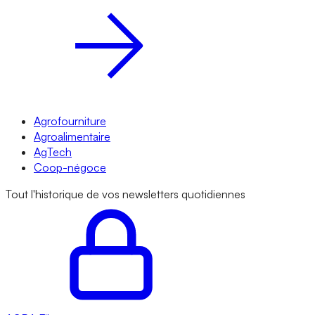
Agrofourniture
Agroalimentaire
AgTech
Coop-négoce
Tout l'historique de vos newsletters quotidiennes