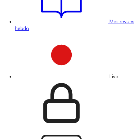
Mes revues
hebdo
Live