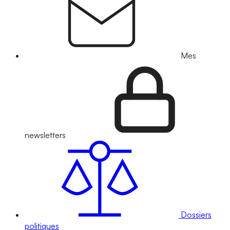
Mes
newsletters
Dossiers
politiques