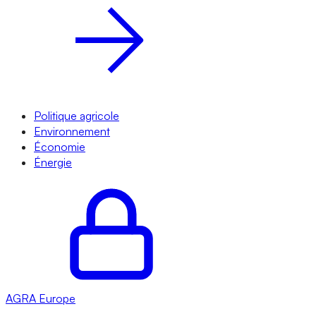
Politique agricole
Environnement
Économie
Énergie
AGRA
Europe