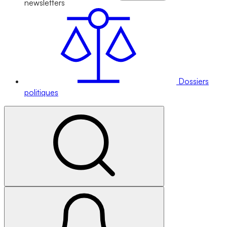
newsletters
Dossiers
politiques