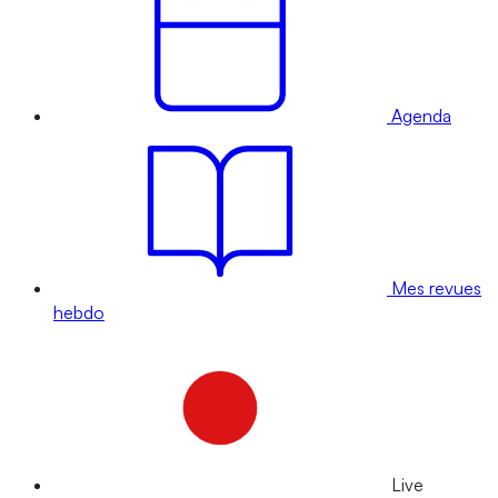
Agenda
Mes revues
hebdo
Live