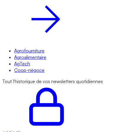
Agrofourniture
Agroalimentaire
AgTech
Coop-négoce
Tout l'historique de vos newsletters quotidiennes