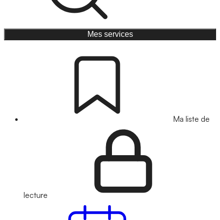
Mes services
Ma liste de
lecture