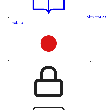
Mes revues
hebdo
Live