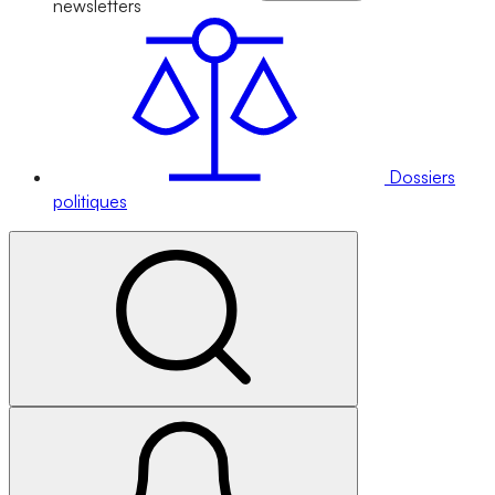
newsletters
Dossiers
politiques