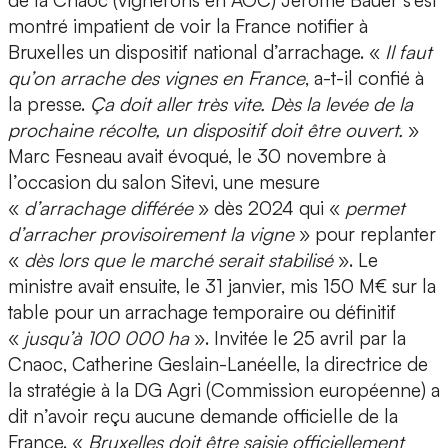
de la Cnaoc (vignerons en AOC) Jérôme Bauer s’est
montré impatient de voir la France notifier à
Bruxelles un dispositif national d’arrachage. «
Il faut
qu’on arrache des vignes en France
, a-t-il confié à
la presse.
Ça doit aller très vite. Dès la levée de la
prochaine récolte, un dispositif doit être ouvert.
»
Marc Fesneau avait évoqué, le 30 novembre à
l’occasion du salon Sitevi, une mesure
«
d’arrachage différée
» dès 2024 qui «
permet
d’arracher provisoirement la vigne
» pour replanter
«
dès lors que le marché serait stabilisé
». Le
ministre avait ensuite, le 31 janvier, mis 150 M€ sur la
table pour un arrachage temporaire ou définitif
«
jusqu’à 100 000 ha
». Invitée le 25 avril par la
Cnaoc, Catherine Geslain-Lanéelle, la directrice de
la stratégie à la DG Agri (Commission européenne) a
dit n’avoir reçu aucune demande officielle de la
France. «
Bruxelles doit être saisie officiellement