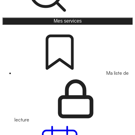
Mes services
Ma liste de
lecture