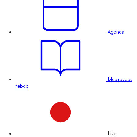
Agenda
Mes revues
hebdo
Live