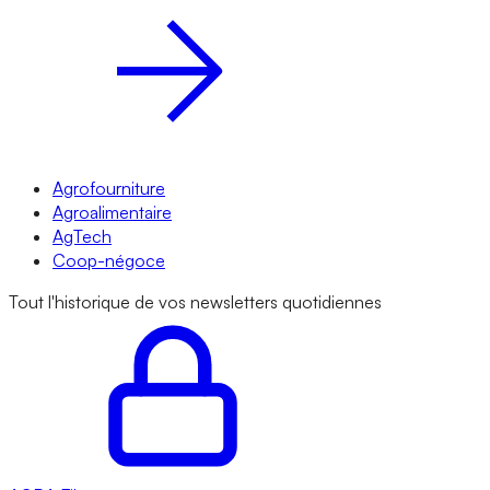
Agrofourniture
Agroalimentaire
AgTech
Coop-négoce
Tout l'historique de vos newsletters quotidiennes