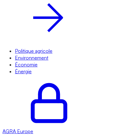
Politique agricole
Environnement
Économie
Énergie
AGRA
Europe