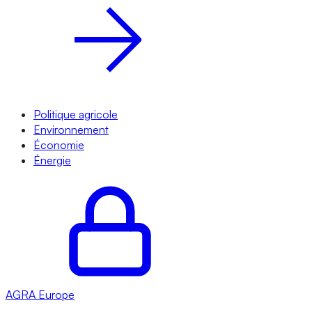
Politique agricole
Environnement
Économie
Énergie
AGRA
Europe