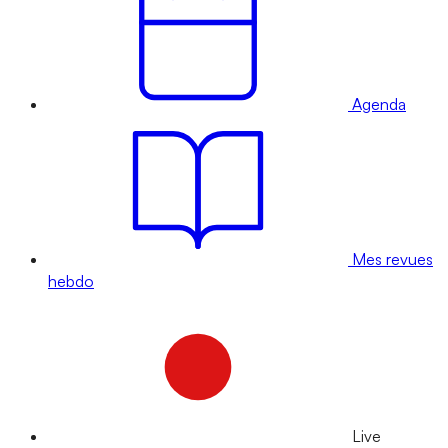
Agenda
Mes revues
hebdo
Live