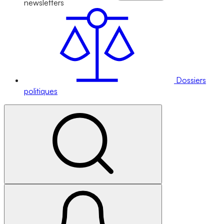
newsletters
Dossiers
politiques