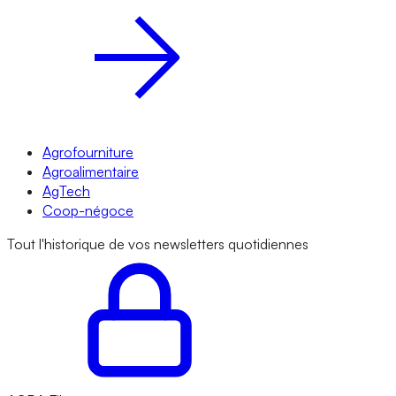
Agrofourniture
Agroalimentaire
AgTech
Coop-négoce
Tout l'historique de vos newsletters quotidiennes