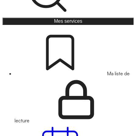
Mes services
Ma liste de
lecture