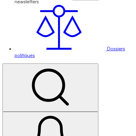
newsletters
Dossiers
politiques