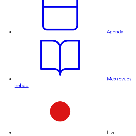
Agenda
Mes revues
hebdo
Live