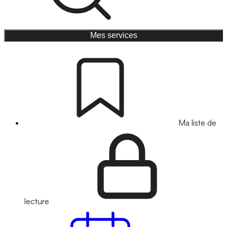
Mes services
Ma liste de
lecture