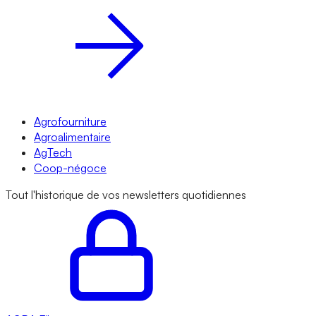
Agrofourniture
Agroalimentaire
AgTech
Coop-négoce
Tout l'historique de vos newsletters quotidiennes