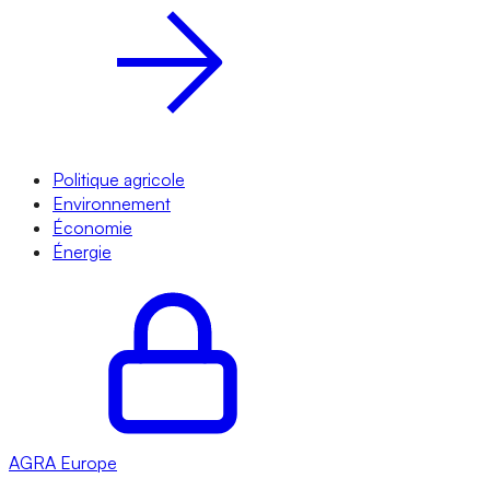
Politique agricole
Environnement
Économie
Énergie
AGRA
Europe