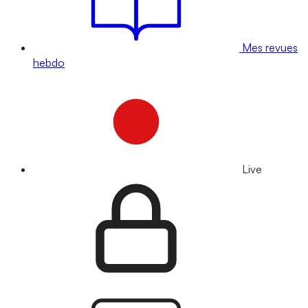
Mes revues
hebdo
Live