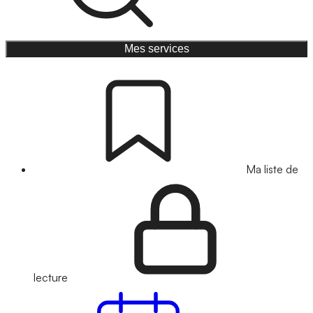
Mes services
Ma liste de
lecture