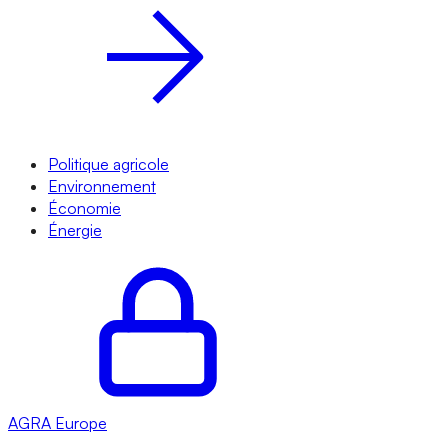
Politique agricole
Environnement
Économie
Énergie
AGRA
Europe