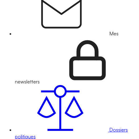
Mes
newsletters
Dossiers
politiques