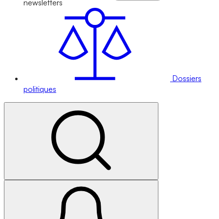
newsletters
Dossiers
politiques