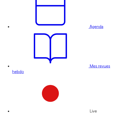
Agenda
Mes revues
hebdo
Live