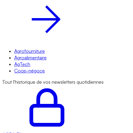
Agrofourniture
Agroalimentaire
AgTech
Coop-négoce
Tout l'historique de vos newsletters quotidiennes