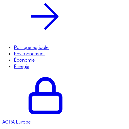
Politique agricole
Environnement
Économie
Énergie
AGRA
Europe