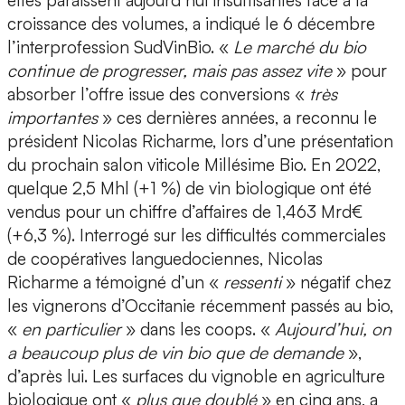
elles paraissent aujourd’hui insuffisantes face à la
croissance des volumes, a indiqué le 6 décembre
l’interprofession SudVinBio. «
Le marché du bio
continue de progresser, mais pas assez vite
» pour
absorber l’offre issue des conversions «
très
importantes
» ces dernières années, a reconnu le
président Nicolas Richarme, lors d’une présentation
du prochain salon viticole Millésime Bio. En 2022,
quelque 2,5 Mhl (+1 %) de vin biologique ont été
vendus pour un chiffre d’affaires de 1,463 Mrd€
(+6,3 %). Interrogé sur les difficultés commerciales
de coopératives languedociennes, Nicolas
Richarme a témoigné d’un «
ressenti
» négatif chez
les vignerons d’Occitanie récemment passés au bio,
«
en particulier
» dans les coops. «
Aujourd’hui, on
a beaucoup plus de vin bio que de demande
»,
d’après lui. Les surfaces du vignoble en agriculture
biologique ont «
plus que doublé
» en cinq ans, a