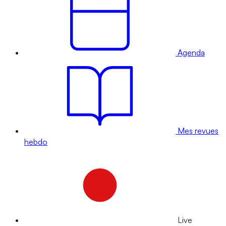
Agenda
Mes revues
hebdo
Live