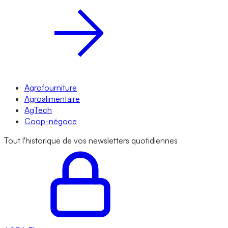
Agrofourniture
Agroalimentaire
AgTech
Coop-négoce
Tout l'historique de vos newsletters quotidiennes