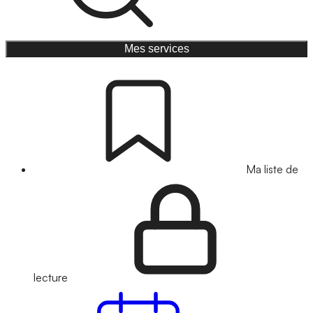
Mes services
Ma liste de
lecture