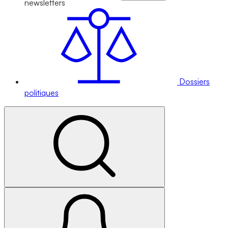
newsletters
Dossiers
politiques