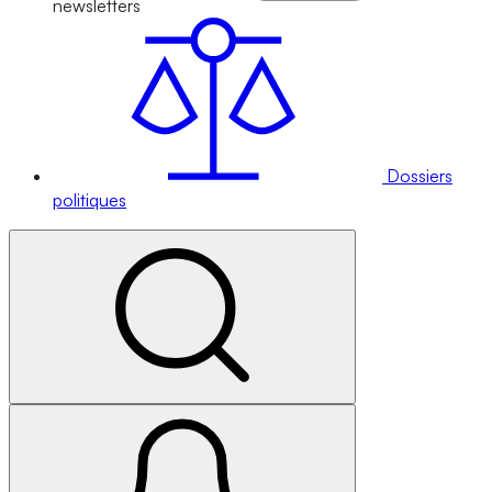
newsletters
Dossiers
politiques