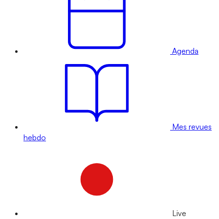
Agenda
Mes revues
hebdo
Live