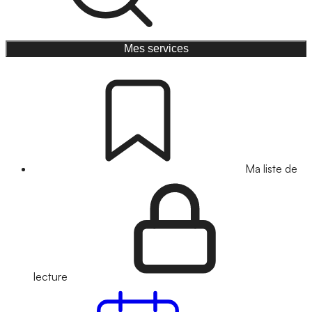
Mes services
Ma liste de
lecture