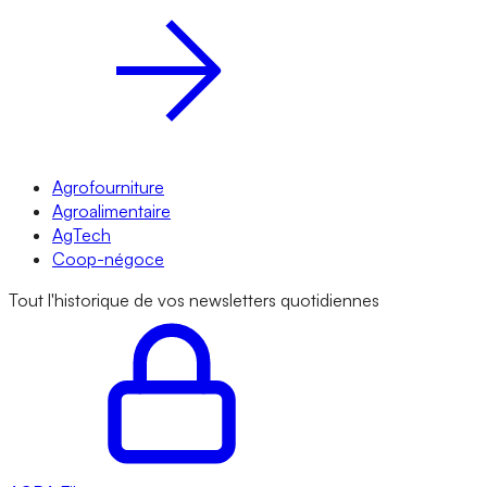
Agrofourniture
Agroalimentaire
AgTech
Coop-négoce
Tout l'historique de vos newsletters quotidiennes