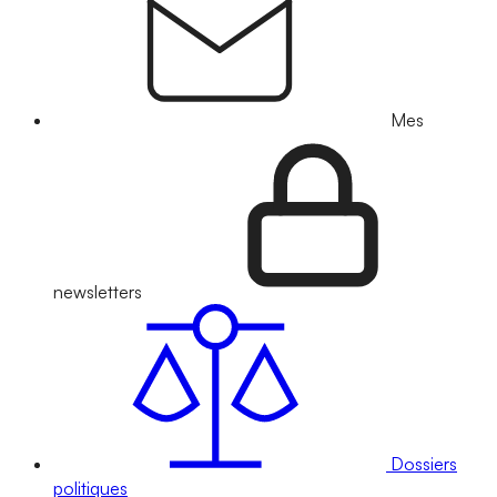
Mes
newsletters
Dossiers
politiques