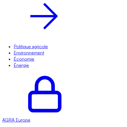
Politique agricole
Environnement
Économie
Énergie
AGRA
Europe