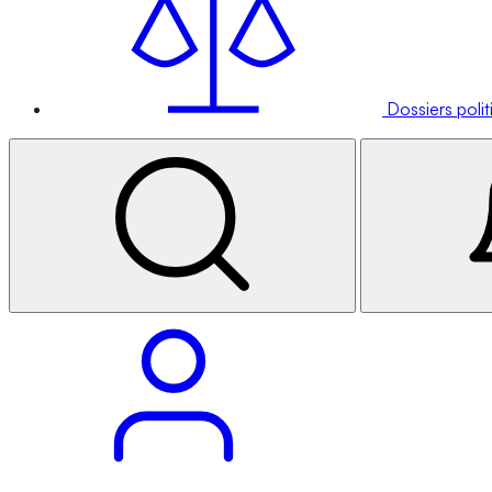
Dossiers poli