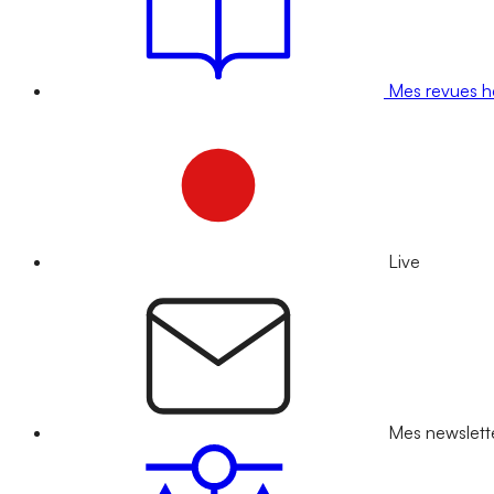
Mes revues 
Live
Mes newslett