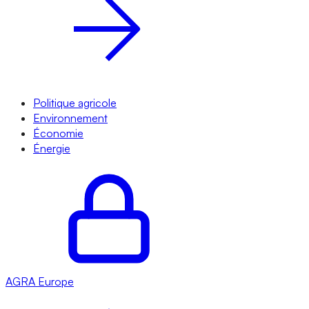
Politique agricole
Environnement
Économie
Énergie
AGRA
Europe