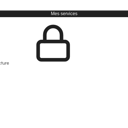
Mes services
cture