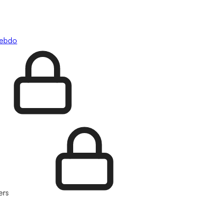
hebdo
ers