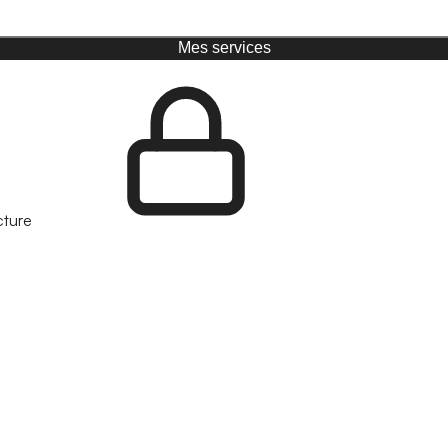
Mes services
cture