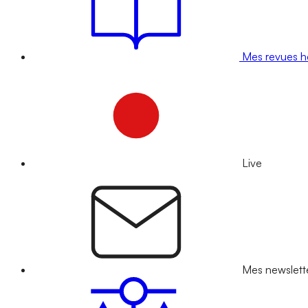
Mes revues 
Live
Mes newslett