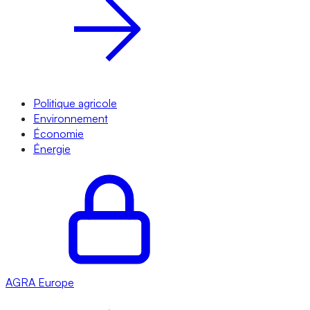
Politique agricole
Environnement
Économie
Énergie
AGRA
Europe