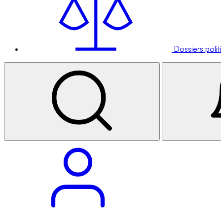
Dossiers poli