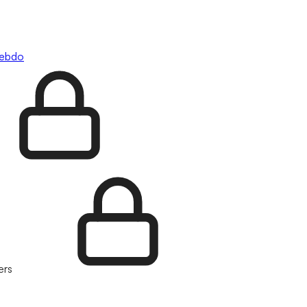
hebdo
ers