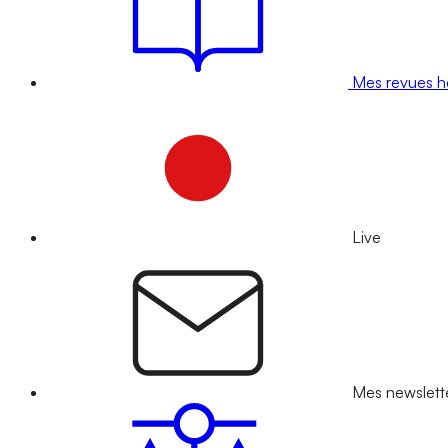
Mes revues 
Live
Mes newslett