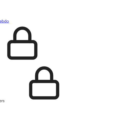
hebdo
ers