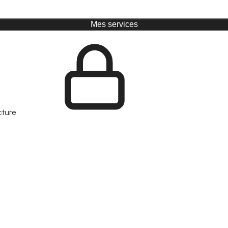
Mes services
cture