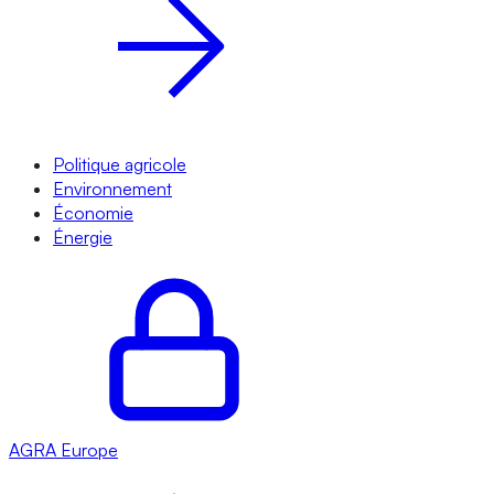
Politique agricole
Environnement
Économie
Énergie
AGRA
Europe