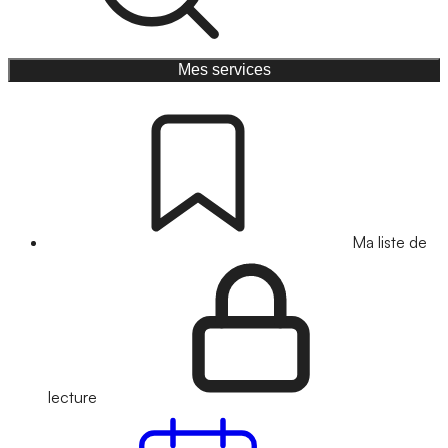
Mes services
Ma liste de
lecture