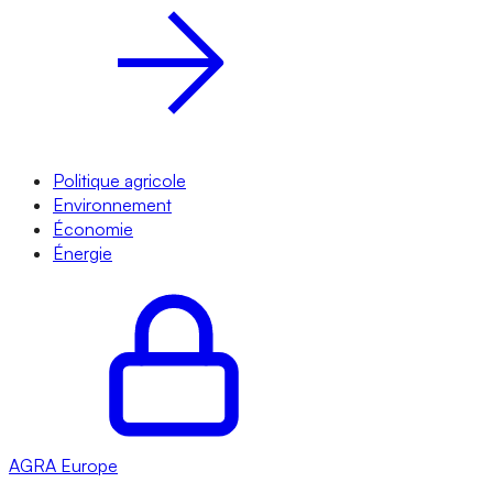
Politique agricole
Environnement
Économie
Énergie
AGRA
Europe