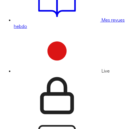
Mes revues
hebdo
Live