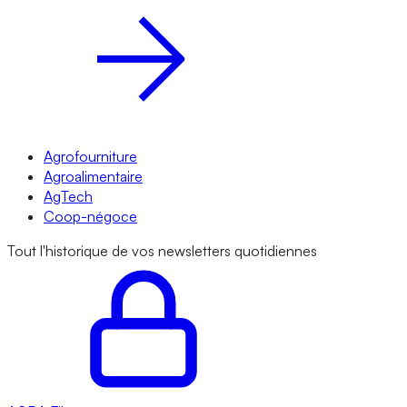
Agrofourniture
Agroalimentaire
AgTech
Coop-négoce
Tout l'historique de vos newsletters quotidiennes