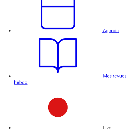
Agenda
Mes revues
hebdo
Live