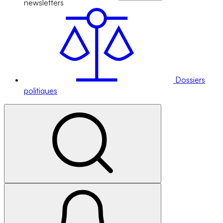
newsletters
Dossiers
politiques