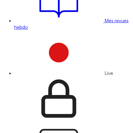
Mes revues
hebdo
Live