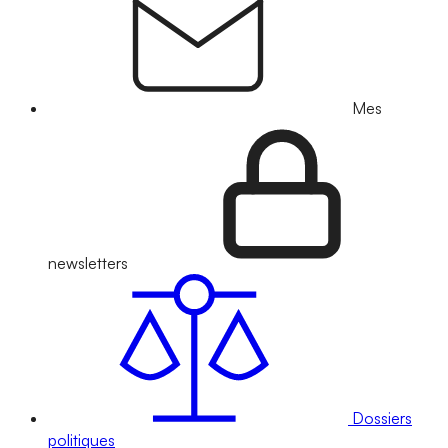
Mes
newsletters
Dossiers
politiques