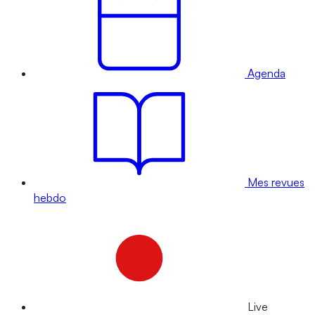
Agenda
Mes revues
hebdo
Live