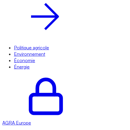
Politique agricole
Environnement
Économie
Énergie
AGRA
Europe