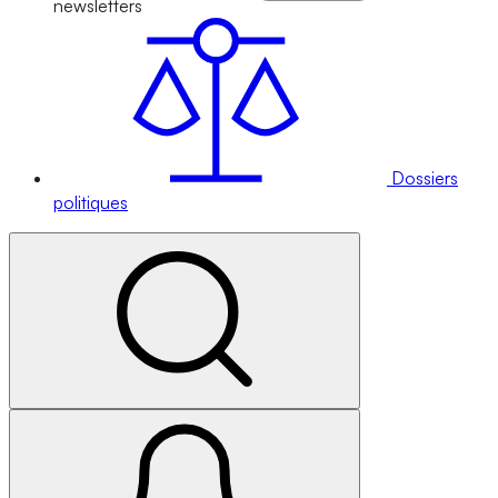
newsletters
Dossiers
politiques