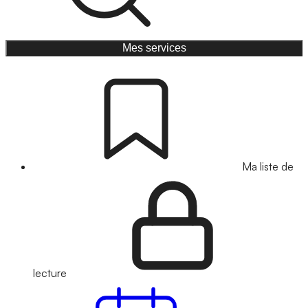
Mes services
Ma liste de
lecture