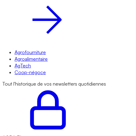
Agrofourniture
Agroalimentaire
AgTech
Coop-négoce
Tout l'historique de vos newsletters quotidiennes