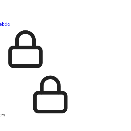
hebdo
ers