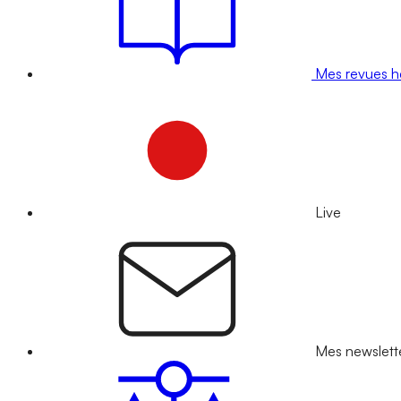
Mes revues 
Live
Mes newslett