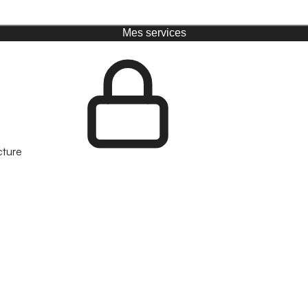
Mes services
cture