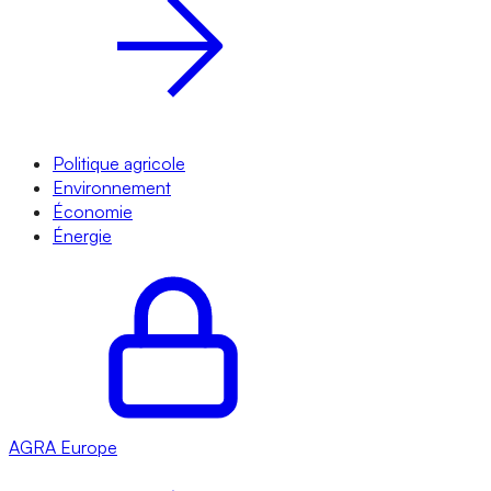
Politique agricole
Environnement
Économie
Énergie
AGRA
Europe