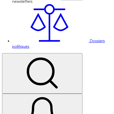
newsletters
Dossiers
politiques