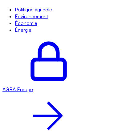
Politique agricole
Environnement
Économie
Énergie
AGRA
Europe