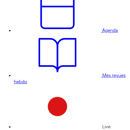
Agenda
Mes revues
hebdo
Live