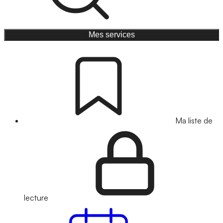
Mes services
Ma liste de
lecture