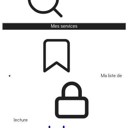
Mes services
Ma liste de
lecture