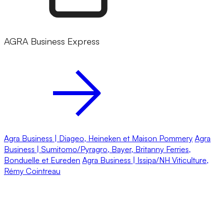
AGRA Business Express
Agra Business | Diageo, Heineken et Maison Pommery
Agra
Business | Sumitomo/Pyragro, Bayer, Britanny Ferries,
Bonduelle et Eureden
Agra Business | Issipa/NH Viticulture,
Rémy Cointreau