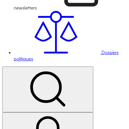
newsletters
Dossiers
politiques