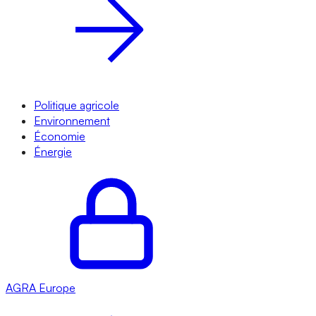
Politique agricole
Environnement
Économie
Énergie
AGRA
Europe