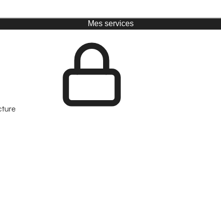
Mes services
cture