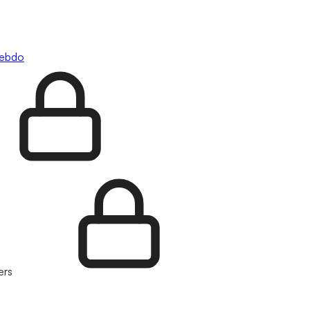
hebdo
ers