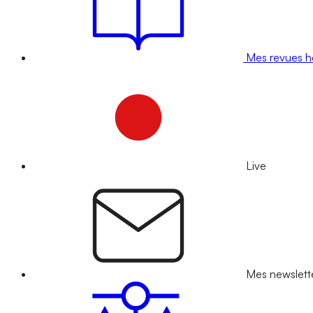
Mes revues 
Live
Mes newslett