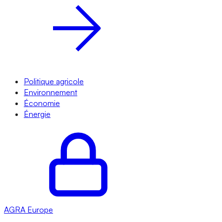
Politique agricole
Environnement
Économie
Énergie
AGRA
Europe