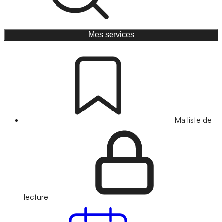
Mes services
Ma liste de
lecture