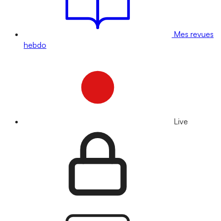
Mes revues
hebdo
Live