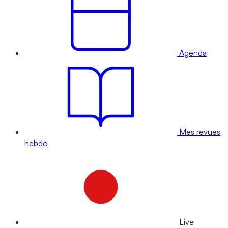
Agenda
Mes revues
hebdo
Live