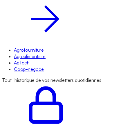
Agrofourniture
Agroalimentaire
AgTech
Coop-négoce
Tout l'historique de vos newsletters quotidiennes