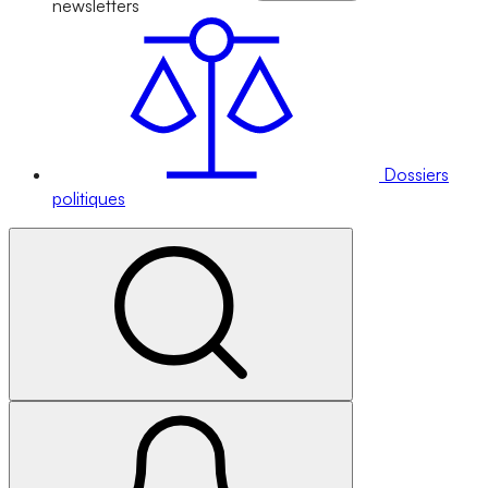
newsletters
Dossiers
politiques