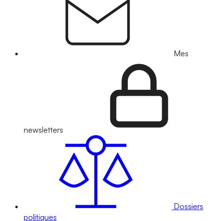
Mes
newsletters
Dossiers
politiques