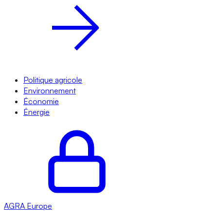
Politique agricole
Environnement
Économie
Énergie
AGRA
Europe