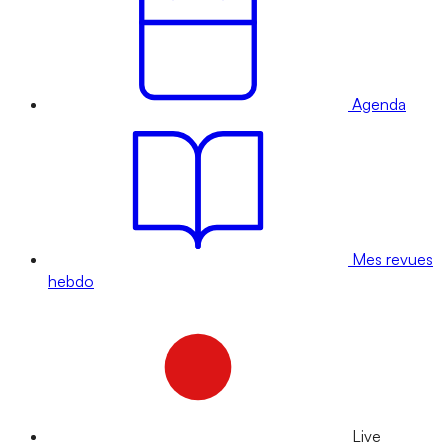
Agenda
Mes revues
hebdo
Live