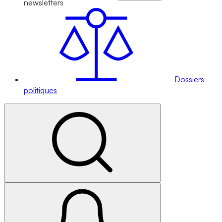
newsletters
Dossiers
politiques