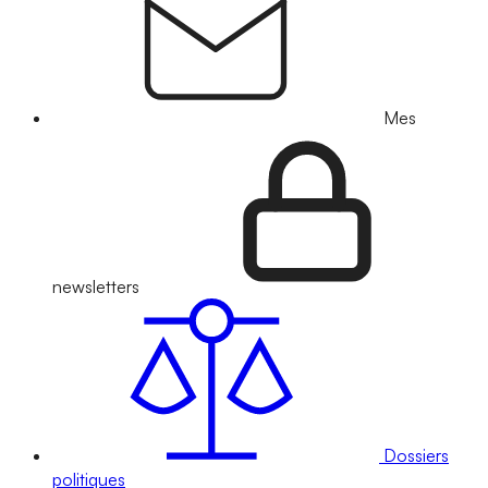
Mes
newsletters
Dossiers
politiques