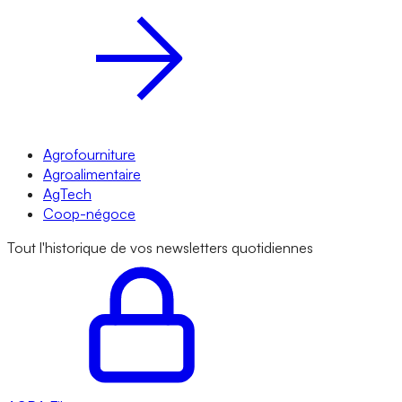
Agrofourniture
Agroalimentaire
AgTech
Coop-négoce
Tout l'historique de vos newsletters quotidiennes