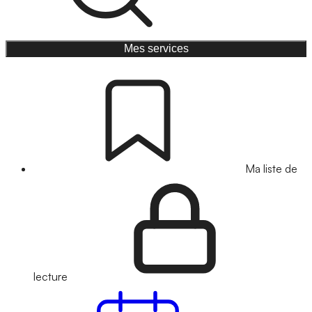
Mes services
Ma liste de
lecture