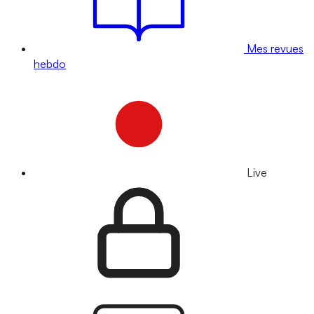
Mes revues
hebdo
Live