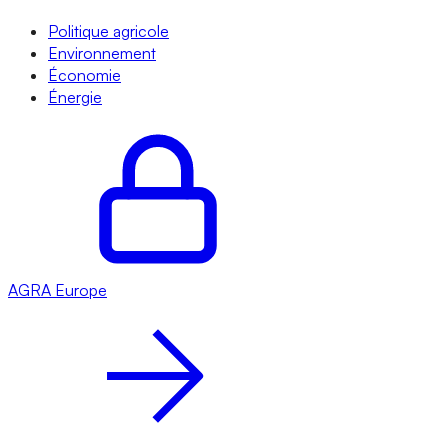
Politique agricole
Environnement
Économie
Énergie
AGRA
Europe