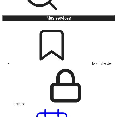
Mes services
Ma liste de
lecture