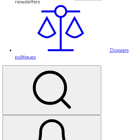
newsletters
Dossiers
politiques