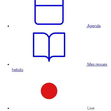
Agenda
Mes revues
hebdo
Live