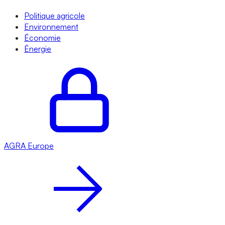
Politique agricole
Environnement
Économie
Énergie
AGRA
Europe