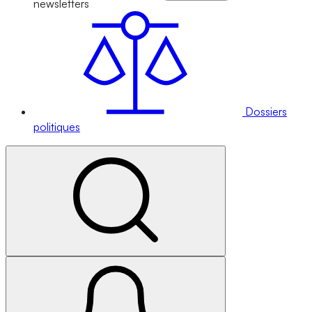
newsletters
Dossiers
politiques