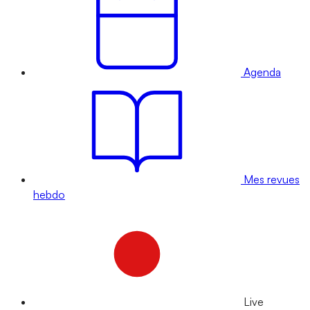
Agenda
Mes revues
hebdo
Live