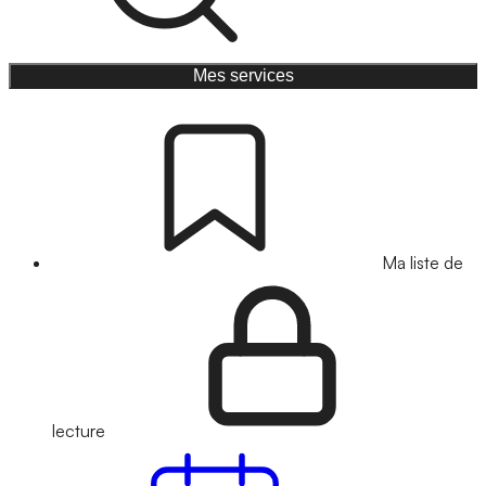
Mes services
Ma liste de
lecture