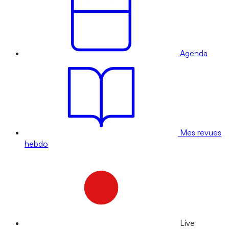
Agenda
Mes revues
hebdo
Live