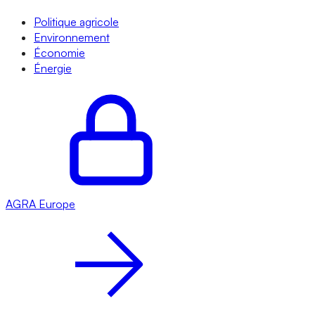
Politique agricole
Environnement
Économie
Énergie
AGRA
Europe