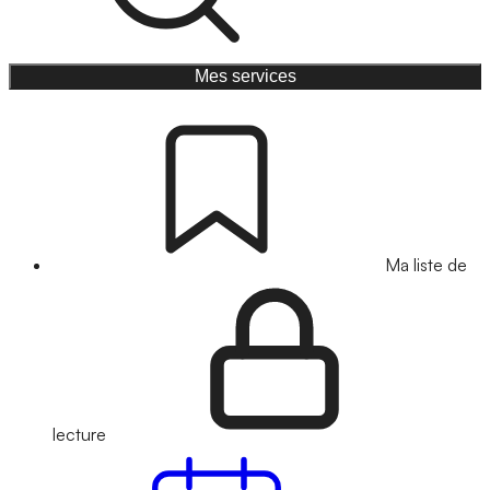
Mes services
Ma liste de
lecture