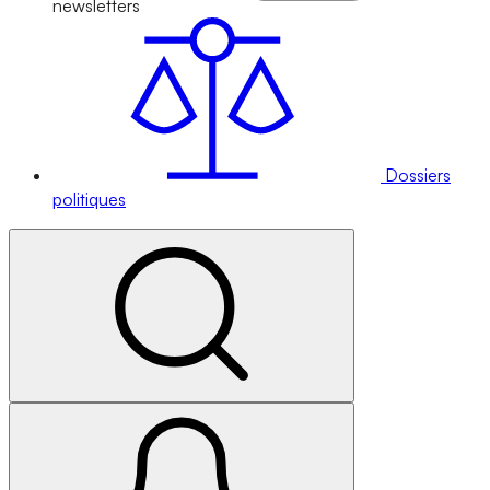
newsletters
Dossiers
politiques