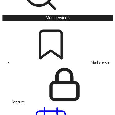
Mes services
Ma liste de
lecture