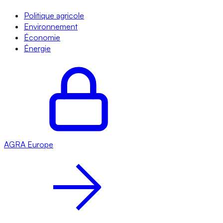
Politique agricole
Environnement
Économie
Énergie
AGRA
Europe