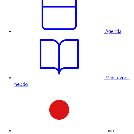
Agenda
Mes revues
hebdo
Live