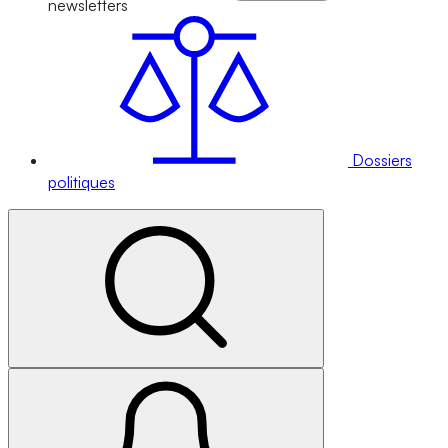
newsletters
Dossiers
politiques