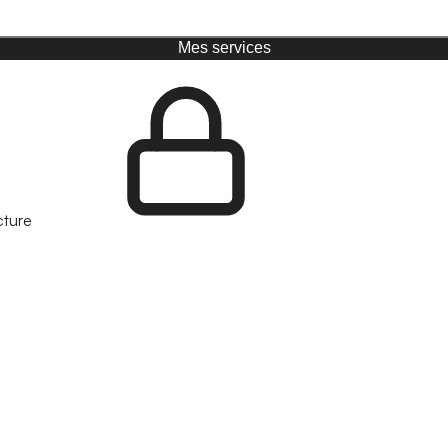
Mes services
cture