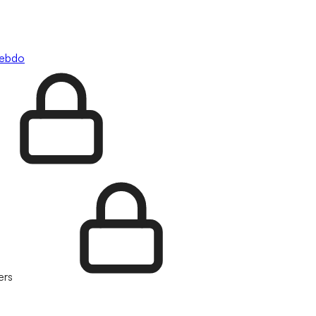
hebdo
ers