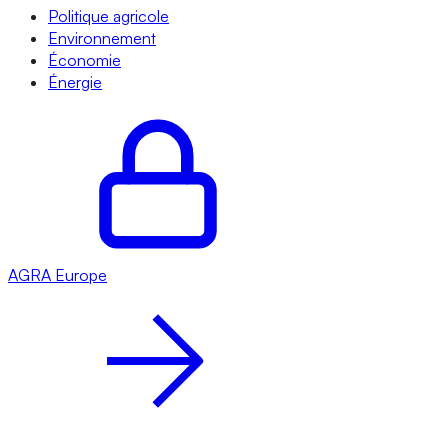
Politique agricole
Environnement
Économie
Énergie
AGRA
Europe