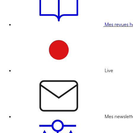
Mes revues 
Live
Mes newslett