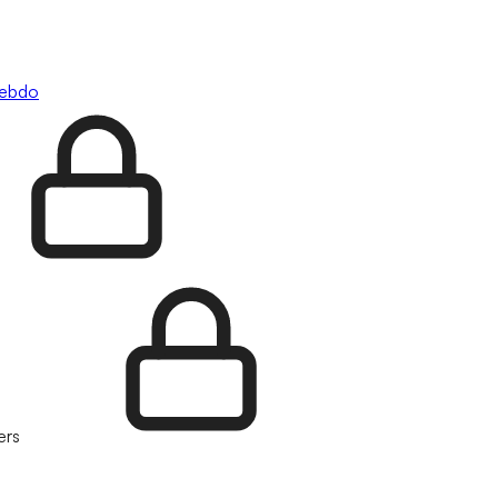
hebdo
ers