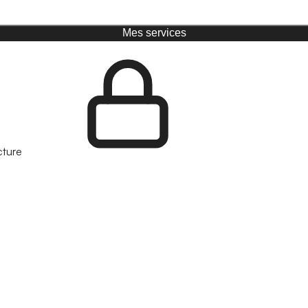
Mes services
cture