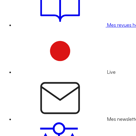
Mes revues 
Live
Mes newslett