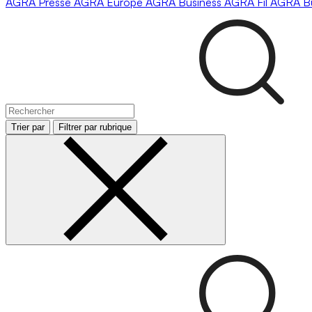
AGRA
Presse
AGRA
Europe
AGRA
Business
AGRA
Fil
AGRA
B
Trier par
Filtrer par rubrique