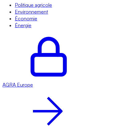
Politique agricole
Environnement
Économie
Énergie
AGRA
Europe