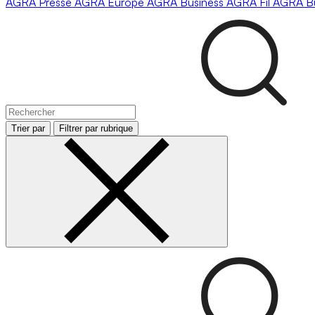
AGRA
Presse
AGRA
Europe
AGRA
Business
AGRA
Fil
AGRA
B
Trier par
Filtrer par rubrique