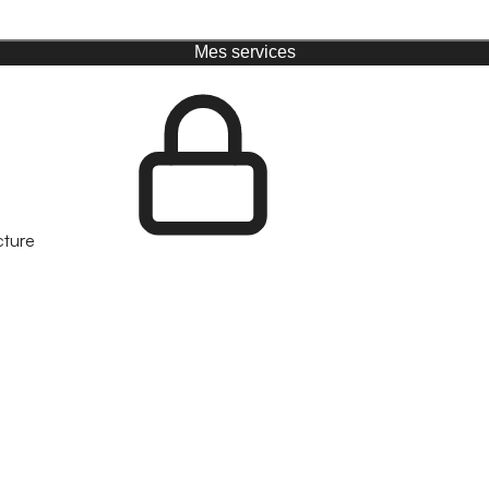
Mes services
cture