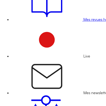
Mes revues 
Live
Mes newslett