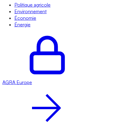
Politique agricole
Environnement
Économie
Énergie
AGRA
Europe