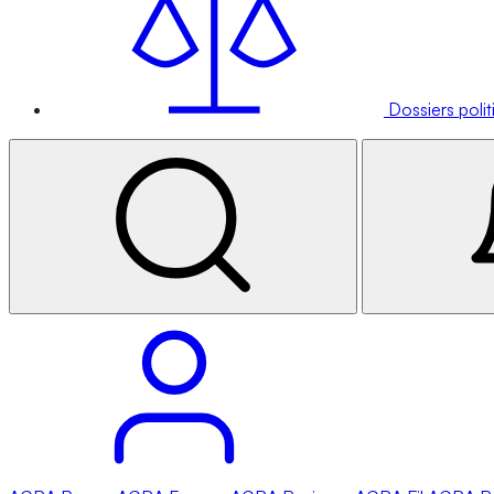
Dossiers poli