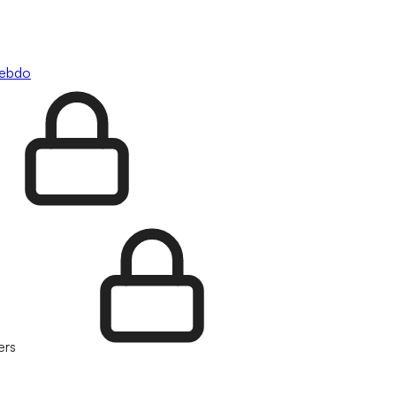
hebdo
ers