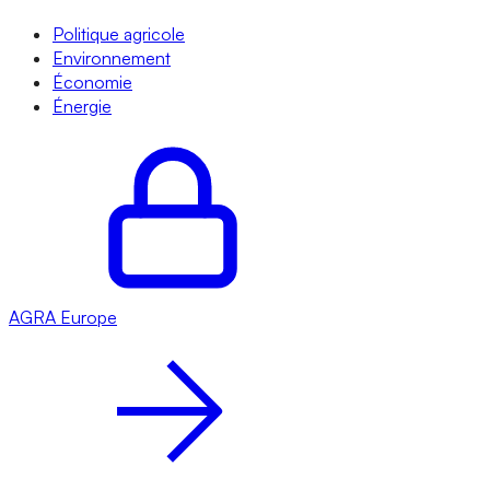
Politique agricole
Environnement
Économie
Énergie
AGRA
Europe