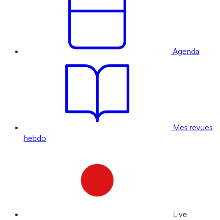
Agenda
Mes revues
hebdo
Live