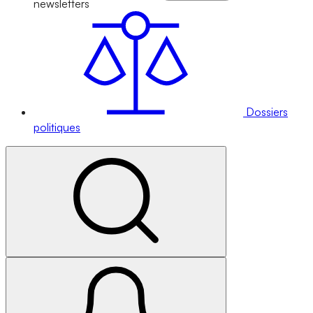
newsletters
Dossiers
politiques