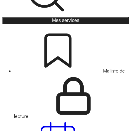
Mes services
Ma liste de
lecture