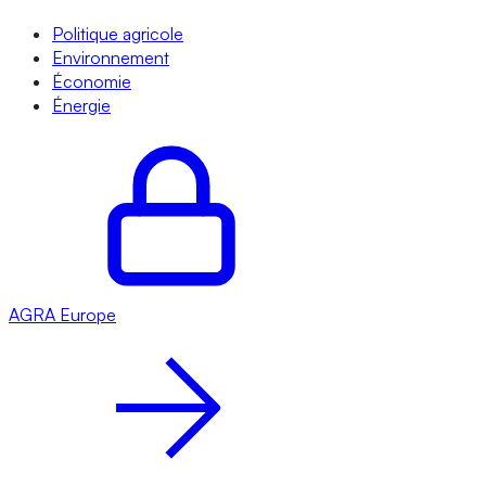
Politique agricole
Environnement
Économie
Énergie
AGRA
Europe