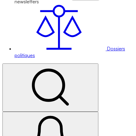
newsletters
Dossiers
politiques