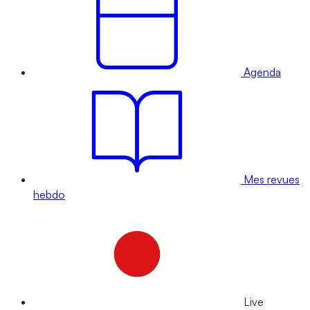
Agenda
Mes revues
hebdo
Live