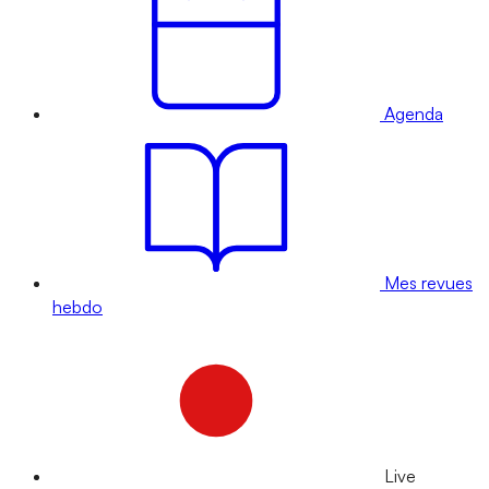
Agenda
Mes revues
hebdo
Live