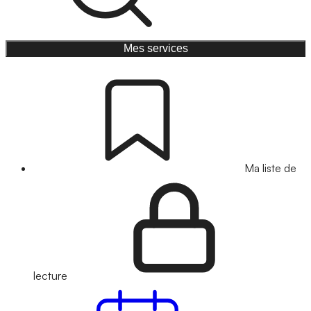
Mes services
Ma liste de
lecture