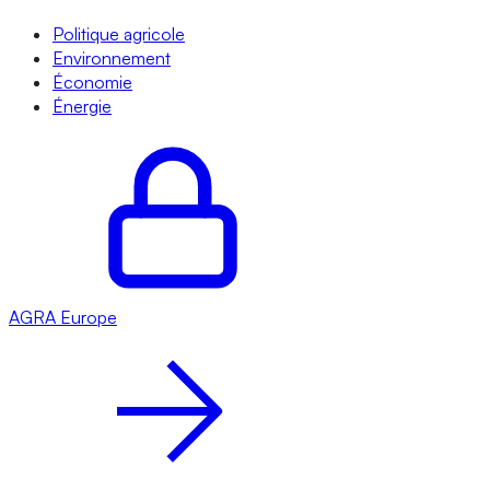
Politique agricole
Environnement
Économie
Énergie
AGRA
Europe