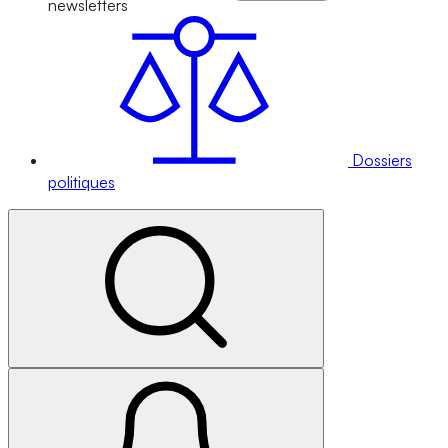
newsletters
Dossiers
politiques