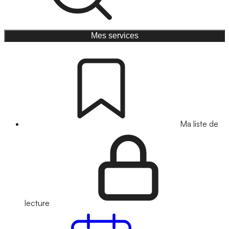
Mes services
Ma liste de
lecture