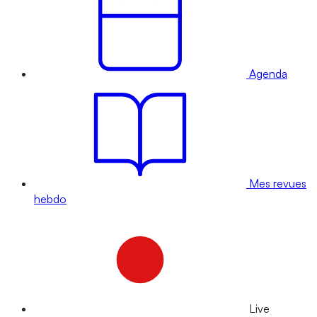
Agenda
Mes revues
hebdo
Live