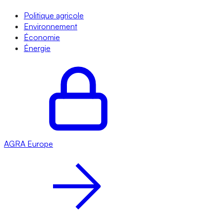
Politique agricole
Environnement
Économie
Énergie
AGRA
Europe