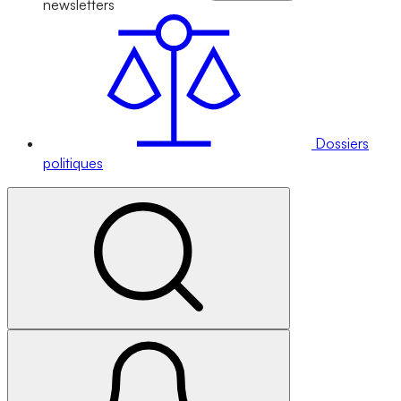
newsletters
Dossiers
politiques