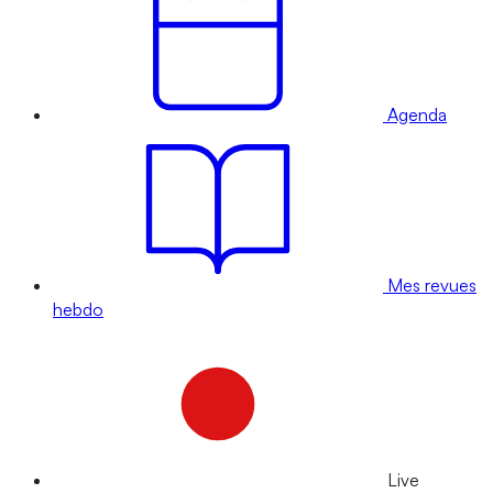
Agenda
Mes revues
hebdo
Live