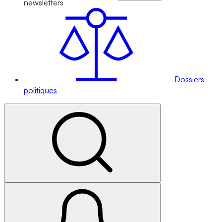
newsletters
Dossiers
politiques