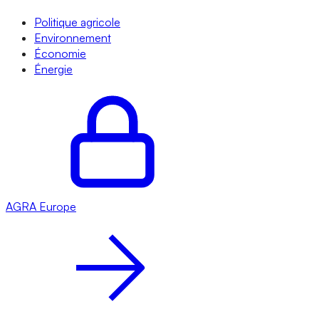
Politique agricole
Environnement
Économie
Énergie
AGRA
Europe