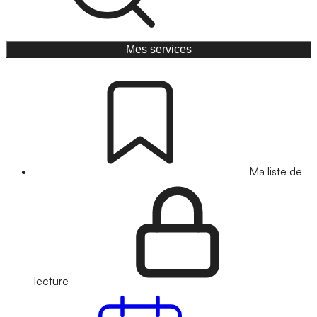
Mes services
Ma liste de
lecture