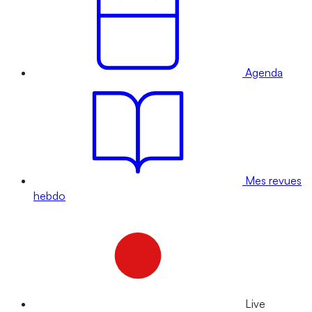
Agenda
Mes revues
hebdo
Live