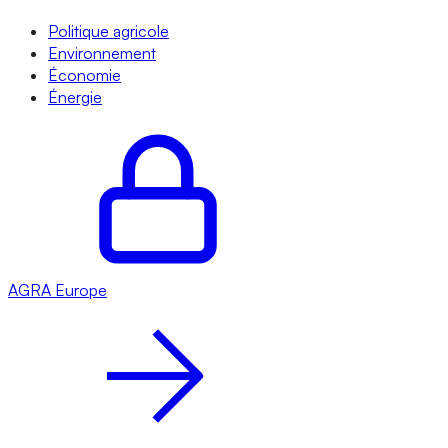
Politique agricole
Environnement
Économie
Énergie
AGRA
Europe