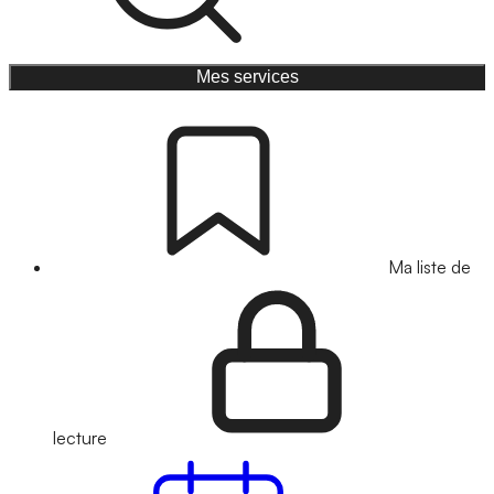
Mes services
Ma liste de
lecture