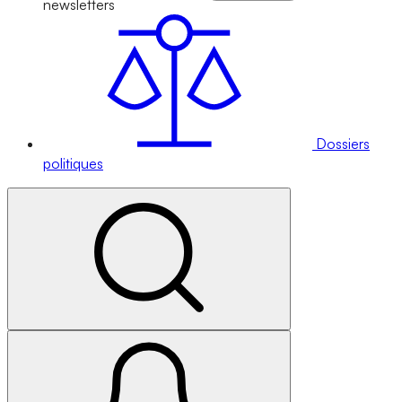
newsletters
Dossiers
politiques