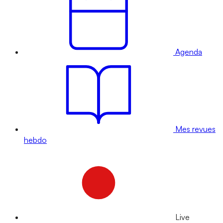
Agenda
Mes revues
hebdo
Live