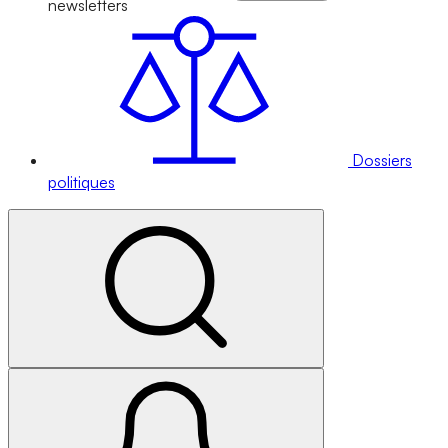
newsletters
Dossiers
politiques