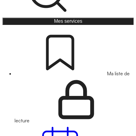
Mes services
Ma liste de
lecture