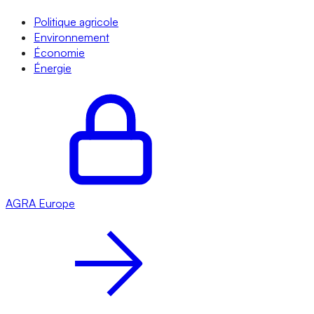
Politique agricole
Environnement
Économie
Énergie
AGRA
Europe