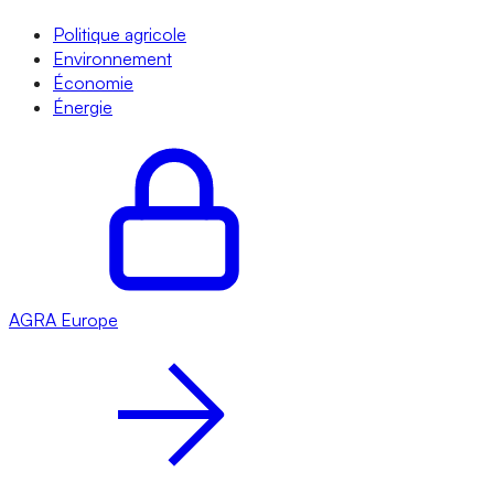
Politique agricole
Environnement
Économie
Énergie
AGRA
Europe