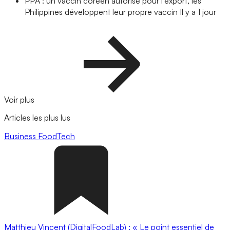
PPA : un vaccin coréen autorisé pour l’export, les
Philippines développent leur propre vaccin
Il y a 1 jour
Voir plus
Articles les plus lus
Business
FoodTech
Matthieu Vincent (DigitalFoodLab) : « Le point essentiel de