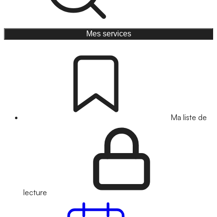
Mes services
Ma liste de
lecture