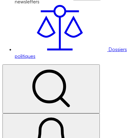
newsletters
Dossiers
politiques