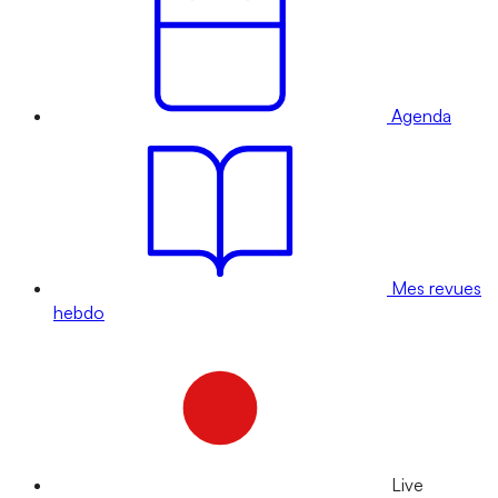
Agenda
Mes revues
hebdo
Live