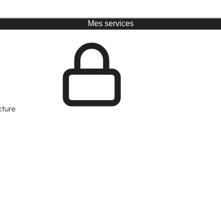
Mes services
cture