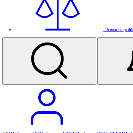
Dossiers poli