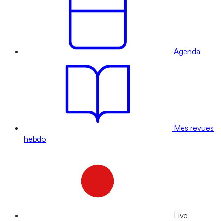
Agenda
Mes revues
hebdo
Live