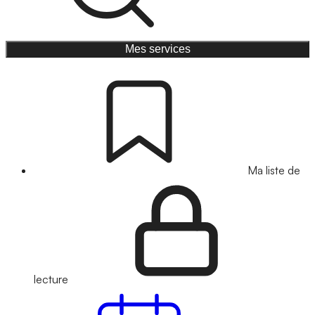
Mes services
Ma liste de
lecture