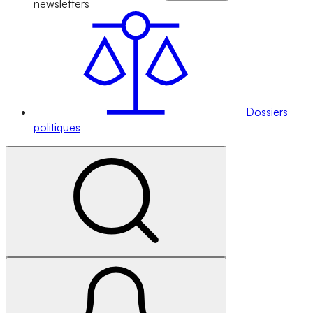
newsletters
Dossiers
politiques