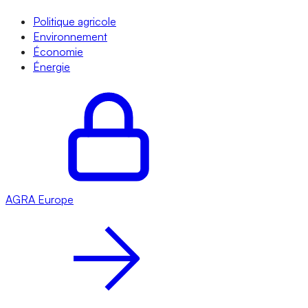
Politique agricole
Environnement
Économie
Énergie
AGRA
Europe